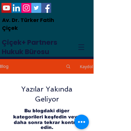
Av. Dr. Türker Fatih
Çiçek
Çiçek+ Partners
Hukuk Bürosu
Blog
Kaydol
Yazılar Yakında
Geliyor
Bu blogdaki diğer
kategorileri keşfedin veya
daha sonra tekrar kontrol
edin.