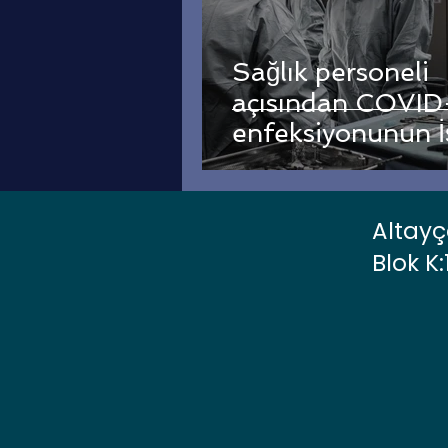
Sağlık personeli
açısından COVID
enfeksiyonunun İ
Kazası Kapsamın
Değerlendirilmes
Altayç
Blok K