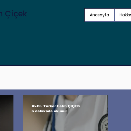
ih Çiçek
Anasayfa
Hakk
Av.Dr. Türker Fatih ÇİÇEK
6 dakikada okunur