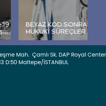
-19
BEYAZ KOD SONRASI
ş
HUKUKİ SÜREÇLER
da
i
eşme Mah. Çamlı Sk. DAP Royal Cente
:13 D:50 Maltepe/İSTANBUL