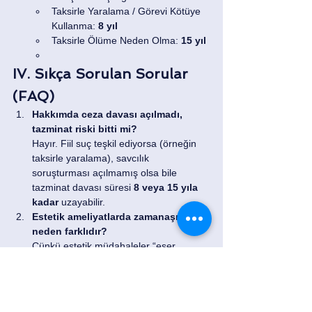
Taksirle Yaralama / Görevi Kötüye 
Kullanma: 
8 yıl
Taksirle Ölüme Neden Olma: 
15 yıl
IV. Sıkça Sorulan Sorular 
(FAQ)
Hakkımda ceza davası açılmadı, 
tazminat riski bitti mi?
Hayır. Fiil suç teşkil ediyorsa (örneğin 
taksirle yaralama), savcılık 
soruşturması açılmamış olsa bile 
tazminat davası süresi 
8 veya 15 yıla 
kadar
 uzayabilir.
Estetik ameliyatlarda zamanaşımı 
neden farklıdır?
Çünkü estetik müdahaleler “eser 
sözleşmesi” kapsamında değerlendirilir. 
Normalde süre 
2 yıldır
, ancak ağır 
kusur iddiası varsa süre 
20 yıla 
kadar
 çıkabilir.