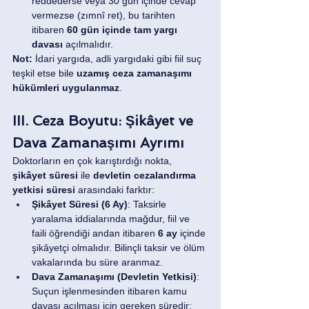
reddederse veya 30 gün içinde cevap 
vermezse (zımnî ret), bu tarihten 
itibaren 
60 gün içinde tam yargı 
davası
 açılmalıdır.
Not:
 İdari yargıda, adli yargıdaki gibi fiil suç 
teşkil etse bile 
uzamış ceza zamanaşımı 
hükümleri uygulanmaz
.
III. Ceza Boyutu: Şikâyet ve 
Dava Zamanaşımı Ayrımı
Doktorların en çok karıştırdığı nokta, 
şikâyet süresi
 ile 
devletin cezalandırma 
yetkisi süresi
 arasındaki farktır:
Şikâyet Süresi (6 Ay)
: Taksirle 
yaralama iddialarında mağdur, fiil ve 
faili öğrendiği andan itibaren 
6 ay
 içinde 
şikâyetçi olmalıdır. Bilinçli taksir ve ölüm 
vakalarında bu süre aranmaz.
Dava Zamanaşımı (Devletin Yetkisi)
: 
Suçun işlenmesinden itibaren kamu 
davası açılması için gereken süredir: