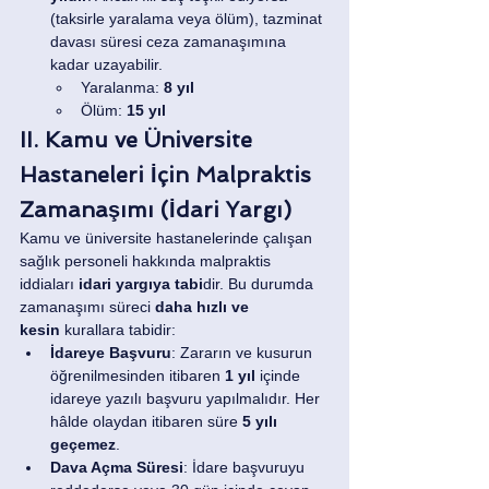
(taksirle yaralama veya ölüm), tazminat 
davası süresi ceza zamanaşımına 
kadar uzayabilir.
Yaralanma: 
8 yıl
Ölüm: 
15 yıl
II. Kamu ve Üniversite 
Hastaneleri İçin Malpraktis 
Zamanaşımı (İdari Yargı)
Kamu ve üniversite hastanelerinde çalışan 
sağlık personeli hakkında malpraktis 
iddiaları 
idari yargıya tabi
dir. Bu durumda 
zamanaşımı süreci 
daha hızlı ve 
kesin
 kurallara tabidir:
İdareye Başvuru
: Zararın ve kusurun 
öğrenilmesinden itibaren 
1 yıl
 içinde 
idareye yazılı başvuru yapılmalıdır. Her 
hâlde olaydan itibaren süre 
5 yılı 
geçemez
.
Dava Açma Süresi
: İdare başvuruyu 