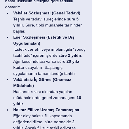
hasta ilişkisinin niteliğine göre farklılık 
gösterir:
Vekâlet Sözleşmesi (Genel Tedavi)
Teşhis ve tedavi süreçlerinde süre 
5 
yıldır
. Süre, tıbbi müdahale tarihinden 
başlar.
Eser Sözleşmesi (Estetik ve Diş 
Uygulamaları)
 Estetik cerrahi veya implant gibi “sonuç 
taahhüdü” içeren işlerde süre 
2 yıldır
. 
Ağır kusur iddiası varsa süre 
20 yıla 
kadar
 uzayabilir. Başlangıç, 
uygulamanın tamamlandığı tarihtir.
Vekâletsiz İş Görme (Onamsız 
Müdahale)
Hastanın rızası olmadan yapılan 
müdahalelerde genel zamanaşımı 
10 
yıldır
.
Haksız Fiil ve Uzamış Zamanaşımı
Eğer olay haksız fiil kapsamında 
değerlendirilirse, süre normalde 
2 
yıldır
. Ancak fiil suç teşkil ediyorsa 