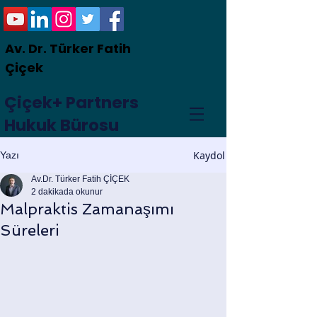
Av. Dr. Türker Fatih
Çiçek
Çiçek+ Partners
Hukuk Bürosu
Kaydol
Yazı
Av.Dr. Türker Fatih ÇİÇEK
2 dakikada okunur
Malpraktis Zamanaşımı
Süreleri