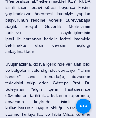
"Pembralizumab" etken maddeli KEYTRUDA 
isimli ilacın tedavi süresi boyunca kesinti 
yapılmaksızın ödenmesi istemiyle yapılan 
başvurunun reddine yönelik Süreyyapaşa 
Sağlık Sosyal Güvenlik Merkezi'nin 			
tarih ve 			sayılı işleminin 
iptali ile harcanan bedelin iadesi istemiyle 
bakılmakta olan davanın açıldığı 
anlaşılmaktadır. 
Uyuşmazlıkta, dosya içeriğinde yer alan bilgi 
ve belgeler incelendiğinde, davacıya, "rahim 
kanseri" tanısı konulduğu, davacının 
tedavisini takip eden Göztepe Prof. Dr. 
Süleyman Yalçın Şehir Hastanesince 
düzenlenen tarihli ilaç kullanım raporunda, 
davacının keytruda isimli ilacın 
kullanılmasının uygun olduğu, yargı kararı 
üzerine Türkiye İlaç ve Tıbbi Cihaz Kurumu 
tarafından ilacın kullanımının da uygun 
görüldüğü belirtilmiştir. 