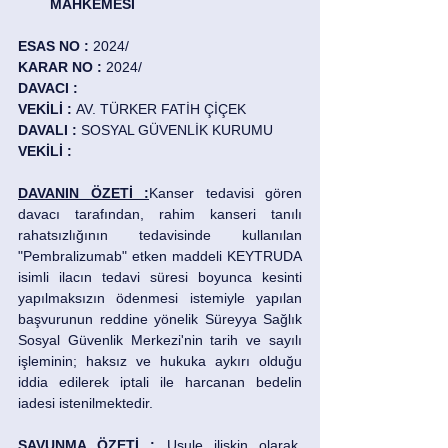
        MAHKEMESİ 
ESAS NO :
 2024/ 
KARAR NO : 
2024/ 
DAVACI : 
VEKİLİ : 
AV. TÜRKER FATİH ÇİÇEK
DAVALI :
 SOSYAL GÜVENLİK KURUMU 
VEKİLİ : 
DAVANIN ÖZETİ :
Kanser tedavisi gören 
davacı tarafından, rahim kanseri tanılı 
rahatsızlığının tedavisinde kullanılan 
"Pembralizumab" etken maddeli KEYTRUDA 
isimli ilacın tedavi süresi boyunca kesinti 
yapılmaksızın ödenmesi istemiyle yapılan 
başvurunun reddine yönelik Süreyya Sağlık 
Sosyal Güvenlik Merkezi'nin tarih ve sayılı 
işleminin; haksız ve hukuka aykırı olduğu 
iddia edilerek iptali ile harcanan bedelin 
iadesi istenilmektedir. 
SAVUNMA ÖZETİ : 
Usule ilişkin olarak, 