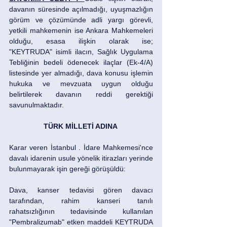
davanın süresinde açılmadığı, uyuşmazlığın 
görüm ve çözümünde adli yargı görevli, 
yetkili mahkemenin ise Ankara Mahkemeleri 
olduğu, esasa ilişkin olarak ise; 
"KEYTRUDA" isimli ilacın, Sağlık Uygulama 
Tebliğinin bedeli ödenecek ilaçlar (Ek-4/A) 
listesinde yer almadığı, dava konusu işlemin 
hukuka ve mevzuata uygun olduğu 
belirtilerek davanın reddi gerektiği 
savunulmaktadır. 
TÜRK MİLLETİ ADINA 
Karar veren İstanbul . İdare Mahkemesi'nce 
davalı idarenin usule yönelik itirazları yerinde 
bulunmayarak işin gereği görüşüldü: 
Dava, kanser tedavisi gören davacı 
tarafından, rahim kanseri tanılı 
rahatsızlığının tedavisinde kullanılan 
"Pembralizumab" etken maddeli KEYTRUDA 