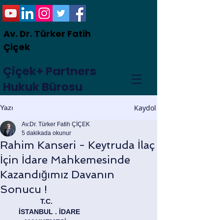
Av. Dr. Türker Fatih
Çiçek
Çiçek+ Partners
Hukuk Bürosu
Kaydol
Yazı
Av.Dr. Türker Fatih ÇİÇEK
5 dakikada okunur
Rahim Kanseri - Keytruda İlaç
İçin İdare Mahkemesinde
Kazandığımız Davanın
Sonucu !
           T.C. 
     İSTANBUL . İDARE 