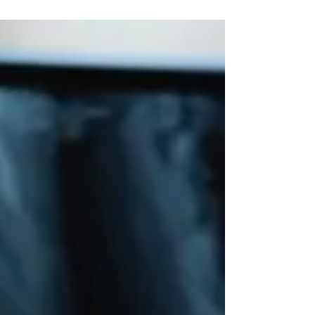
Tüm dünyada olduğu gibi,
ülkemizde de Covid-19 salgınında
sağlık personeli en yüksek riski
taşımaktadır.