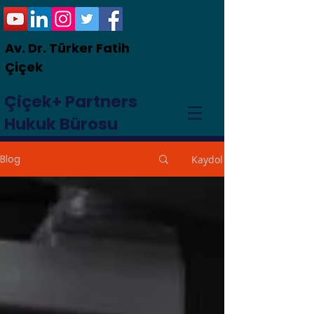
Av. Dr. Türker Fatih
Çiçek
Çiçek+ Partners
Hukuk Bürosu
Blog
Kaydol