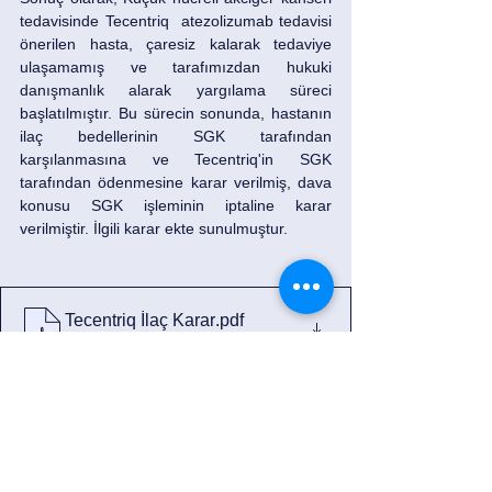
tedavisinde Tecentriq  atezolizumab tedavisi 
önerilen hasta, çaresiz kalarak tedaviye 
ulaşamamış ve tarafımızdan hukuki 
danışmanlık alarak yargılama süreci 
başlatılmıştır. Bu sürecin sonunda, hastanın 
ilaç bedellerinin SGK tarafından 
karşılanmasına ve Tecentriq'in SGK 
tarafından ödenmesine karar verilmiş, dava 
konusu SGK işleminin iptaline karar 
verilmiştir. İlgili karar ekte sunulmuştur.
Tecentriq İlaç Karar
.pdf
PDF dosyasını indir • 45KB