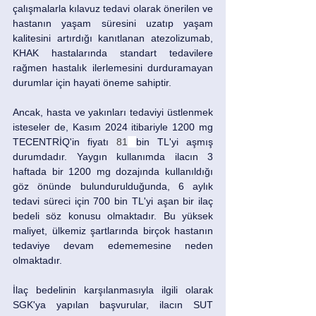
çalışmalarla kılavuz tedavi olarak önerilen ve 
hastanın yaşam süresini uzatıp yaşam 
kalitesini artırdığı kanıtlanan atezolizumab, 
KHAK hastalarında standart tedavilere 
rağmen hastalık ilerlemesini durduramayan 
durumlar için hayati öneme sahiptir.
Ancak, hasta ve yakınları tedaviyi üstlenmek 
isteseler de, Kasım 2024 itibariyle 1200 mg 
TECENTRİQ'in fiyatı 
81
bin TL'yi aşmış 
durumdadır. Yaygın kullanımda ilacın 3 
haftada bir 1200 mg dozajında kullanıldığı 
göz önünde bulundurulduğunda, 6 aylık 
tedavi süreci için 700 bin TL'yi aşan bir ilaç 
bedeli söz konusu olmaktadır. Bu yüksek 
maliyet, ülkemiz şartlarında birçok hastanın 
tedaviye devam edememesine neden 
olmaktadır.
İlaç bedelinin karşılanmasıyla ilgili olarak 
SGK'ya yapılan başvurular, ilacın SUT 