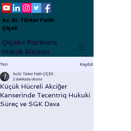
Av. Dr. Türker Fatih
Çiçek
Çiçek+ Partners
Hukuk Bürosu
Kaydol
Yazı
Av.Dr. Türker Fatih ÇİÇEK
2 dakikada okunur
Küçük Hücreli Akciğer
Kanserinde Tecentriq Hukuki
Süreç ve SGK Dava