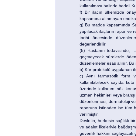
kullanılması halinde bedeli K
f) Bir ilacın ülkemizde onay
kapsamına alınmayan endikasy
g) Bu madde kapsamında Sağl
yapılacak ilaçların rapor ve r
tarihi öncesinde düzenle
değerlendirilir.
(5) Hastanın tedavisinde;  a
geçmeyecek sürelerde ödenir
düzenlemeler esas alınır. Bu i
b) Kür protokolü uygulanan il
c) Aynı farmasötik form v
kullanılabilecek sayıda kutu 
üzerinde kullanım söz konu
uzman hekimleri veya branşı i
düzenlenmesi, dermatoloji ve
raporuna istinaden ise tüm h
verilmiştir.
Devletin, herkesin sağlıklı b
ve adalet ilkeleriyle bağdaşm
güvenlik hakkını sağlayacak g