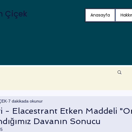
ih Çiçek
Anasayfa
Hakk
İÇEK
7 dakikada okunur
 - Elacestrant Etken Maddeli "O
andığımız Davanın Sonucu
25