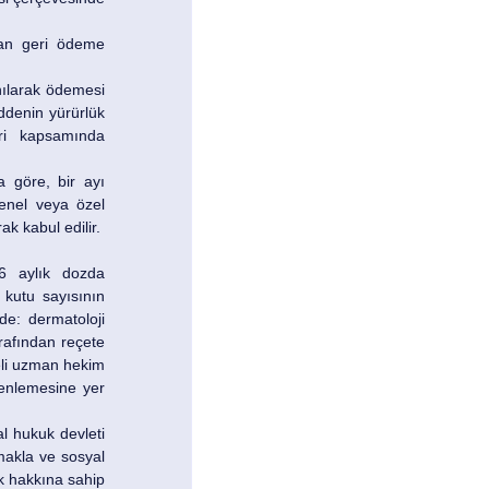
dan geri ödeme 
ılarak ödemesi 
ddenin yürürlük 
i kapsamında 
 göre, bir ayı 
enel veya özel 
ak kabul edilir.
6 aylık dozda 
 kutu sayısının 
: dermatoloji 
afından reçete 
li uzman hekim 
enlemesine yer 
l hukuk devleti 
makla ve sosyal 
k hakkına sahip 