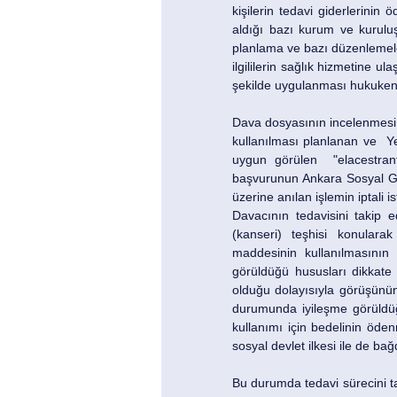
kişilerin tedavi giderlerinin 
aldığı bazı kurum ve kuruluş
planlama ve bazı düzenlemeleri
ilgililerin sağlık hizmetine 
şekilde uygulanması hukuke
Dava dosyasının incelenmesin
kullanılması planlanan ve  Y
uygun görülen  "elacestrant
başvurunun Ankara Sosyal Güv
üzerine anılan işlemin iptali 
Davacının tedavisini takip 
(kanseri) teşhisi konularak
maddesinin kullanılmasının 
görüldüğü hususları dikkate 
olduğu dolayısıyla görüşünün
durumunda iyileşme görüldüğ
kullanımı için bedelinin öde
sosyal devlet ilkesi ile de ba
Bu durumda tedavi sürecini ta