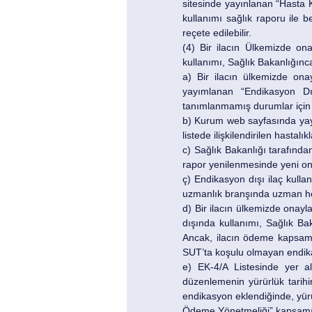
sitesinde yayınlanan “Hasta K
kullanımı sağlık raporu ile b
reçete edilebilir.
(4) Bir ilacın Ülkemizde on
kullanımı, Sağlık Bakanlığınc
a) Bir ilacın ülkemizde onay
yayımlanan “Endikasyon Dış
tanımlanmamış durumlar için h
b) Kurum web sayfasında yayı
listede ilişkilendirilen hasta
c) Sağlık Bakanlığı tarafından
rapor yenilenmesinde yeni on
ç) Endikasyon dışı ilaç kullan
uzmanlık branşında uzman he
d) Bir ilacın ülkemizde onay
dışında kullanımı, Sağlık Ba
Ancak, ilacın ödeme kapsamı
SUT’ta koşulu olmayan endika
e) EK-4/A Listesinde yer a
düzenlemenin yürürlük tarihi
endikasyon eklendiğinde, yürü
Ödeme Yönetmeliği” kapsamın