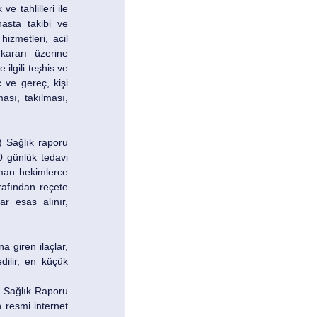
 tahlilleri ile 
asta takibi ve 
zmetleri, acil 
kararı üzerine 
ilgili teşhis ve 
 ve gereç, kişi 
ası, takılması, 
) Sağlık raporu 
0 günlük tedavi 
zman hekimlerce 
afından reçete 
ar esas alınır, 
 giren ilaçlar, 
lir, en küçük 
 Sağlık Raporu 
resmi internet 