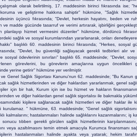
çalışmak olarak belirtilmiş, 17. maddesinin birinci fıkrasında ise; "h
koruma ve geliştirme hakkına sahiptir" hükmüne, "Sağlık hizmetler
esinin üçüncü fıkrasında; "Devlet, herkesin hayatını, beden ve ruh 
 ve madde gücünde tasarruf ve verimi artırarak, işbirliğini gerçekleşt
den planlayıp hizmet vermesini düzenler" hükmüne, dördüncü fıkrasın
rdeki sağlık ve sosyal kurumlarından yararlanarak, onları denetleyerek 
kkı" başlıklı 60. maddesinin birinci fıkrasında; "Herkes, sosyal gü
rasında; "Devlet, bu güvenliği sağlayacak gerekli tedbirleri alır ve t
e sosyal ödevlerinin sınırları" başlıklı 65. maddesinde; "Devlet, sosy
rlenen görevlerini, bu görevlerin amaçlarına uygun öncelikleri g
ünde yerine getirir" hükmüne yer verilmiştir.
ar ve Genel Sağlık Sigortası Kanunu'nun 62. maddesinde; "Bu Kanun g
ak sağlık hizmetlerinden ve diğer haklardan yararlanmak, genel sağlık 
iler için bir hak, Kurum için ise bu hizmet ve hakların finansmanın
erinden ve diğer haklardan genel sağlık sigortalısı ile bakmakla yükümlü
samındaki kişilere sağlanacak sağlık hizmetleri ve diğer haklar ile ki
işki kurulamaz. " hükmüne, 63. maddesinde; "Genel sağlık sigortalısın
klı kalmalarını; hastalanmaları halinde sağlıklarını kazanmalarını; iş ka
k sonucu tıbben gerekli görülen sağlık hizmetlerinin karşılanmasını,
asını veya azaltılmasını temin etmek amacıyla Kurumca finansmanı sağ
 Kişilerin hastalanmaları halinde ayakta veya yatarak; hekim tarafı