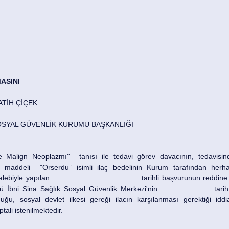
ASINI
TİH ÇİÇEK  
OSYAL GÜVENLİK KURUMU BAŞKANLIĞI 
 Malign Neoplazmı''  tanısı ile tedavi görev davacının, tedavisind
 maddeli  "Orserdu” isimli ilaç bedelinin Kurum tarafından herhan
aşvurunun reddine yönelik Ankara 
ina Sağlık Sosyal Güvenlik Merkezi'nin 			 tarih ve 	 sayılı 
uğu, sosyal devlet ilkesi gereği ilacın karşılanması gerektiği iddias
ali istenilmektedir.