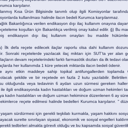
urumca karşılanır.
lanmış Kısa Ürün Bilgisinde tanımlı olup ilgili Komisyonlar tarafın
onlarda kullanılması halinde ilacın bedeli Kurumca karşılanmaz.
ık Bakanlığınca verilen endikasyon dışı ilaç kullanım onayına dayan
eçeteleme koşulları için Bakanlıkça verilmiş onay kabul edilir. ğ) Bu ma
nmiş endikasyon dışı ilaç kullanım onayları bu madde hükümler
) İlk defa reçete edilecek ilaçlar raporlu olsa dahi kullanım dozuna
. Sonraki reçetelerde yazılacak ilaç miktarı için SUT’ta yer alan g
laçların devam reçetelerindeki farklı farmasötik dozları da ilk tedavi olar
açlarda her kullanımda 1 küre yetecek miktarda ilacın bedeli ödenir.
e aynı etkin maddeye sahip topikal antifungallerden toplamda 
olacak şekilde ve bir reçetede en fazla 2 kutu yazılabilir. Belirtilen
su olduğunda veya tedavinin 6 aydan uzun sürmesi gereken hallerde
le ilgili endikasyonda kadın hastalıkları ve doğum uzman hekimleri tar
ya kadın hastalıkları ve doğum uzman hekimince düzenlenen 6 ay süre
ekimlerce reçete edilmesi halinde bedelleri Kurumca karşılanır. " düz
ir yaşam sürdürmesi için gerekli teşkilatı kurmakla, yaşam hakkını sosya
ayacak surette sınırlayan siyasal, ekonomik ve sosyal engelleri kaldır
erekli tedbirleri almakla görevli olduğu ve bu kapsamda sosyal güvenli