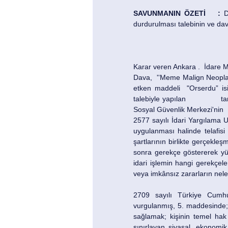
SAVUNMANIN ÖZETİ	:
 D
durdurulması talebinin ve dav
Karar veren Ankara .  İdare 
Dava,  ''Meme Malign Neoplazm
etken maddeli  "Orserdu” isi
talebiyle yapılan 		  tarihli başvurunun reddine yönelik Ankara Sosyal Güvenlik İl Müdürlüğü İbni Sina Sağlık 
2577 sayılı İdari Yargılama 
uygulanması halinde telafisi
şartlarının birlikte gerçekl
sonra gerekçe göstererek yür
idari işlemin hangi gerekçel
veya imkânsız zararların neler
2709 sayılı Türkiye Cumhu
vurgulanmış, 5. maddesinde; 
sağlamak; kişinin temel hak 
sınırlayan siyasal, ekonomik