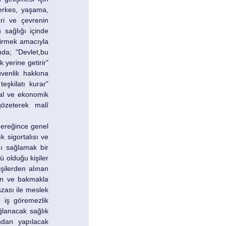
erkes, yaşama, 
i ve çevrenin 
sağlığı içinde 
irmek amacıyla 
da; "Devlet,bu 
yerine getirir" 
venlik hakkına 
eşkilatı kurar" 
al ve ekonomik 
özeterek malî 
ereğince genel 
sigortalısı ve 
ı sağlamak bir 
 olduğu kişiler 
şilerden alınan 
ın ve bakmakla 
zası ile meslek 
 iş göremezlik 
lanacak sağlık 
ndan yapılacak 