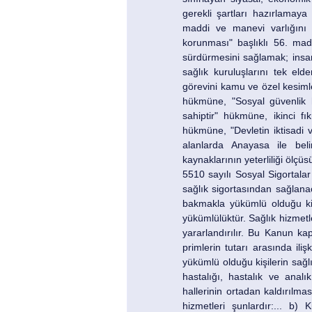
gerekli şartları hazırlamaya 
maddi ve manevi varlığını 
korunması" başlıklı 56. madd
sürdürmesini sağlamak; insan
sağlık kuruluşlarını tek el
görevini kamu ve özel kesimle
hükmüne, "Sosyal güvenlik ha
sahiptir" hükmüne, ikinci fık
hükmüne, "Devletin iktisadi v
alanlarda Anayasa ile beli
kaynaklarının yeterliliği ölçüs
5510 sayılı Sosyal Sigortal
sağlık sigortasından sağlanac
bakmakla yükümlü olduğu kiş
yükümlülüktür. Sağlık hizmetl
yararlandırılır. Bu Kanun kap
primlerin tutarı arasında il
yükümlü olduğu kişilerin sağlı
hastalığı, hastalık ve analı
hallerinin ortadan kaldırılm
hizmetleri şunlardır:... b)