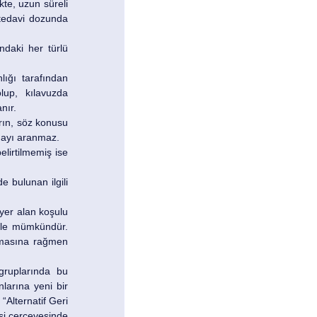
te, uzun süreli 
 tedavi dozunda 
daki her türlü 
ığı tarafından 
up, kılavuzda 
nır.
ın, söz konusu 
onayı aranmaz.
lirtilmemiş ise 
 bulunan ilgili 
er alan koşulu 
ile mümkündür. 
lmasına rağmen 
ruplarında bu 
arına yeni bir 
lternatif Geri 
 çerçevesinde 