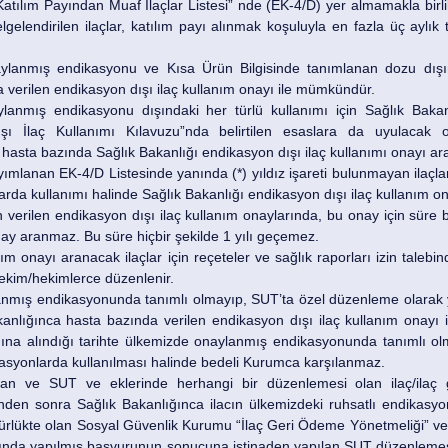
atılım Payından Muaf İlaçlar Listesi” nde (EK-4/D) yer almamakla birlik
elgelendirilen ilaçlar, katılım payı alınmak koşuluyla en fazla üç aylık
aylanmış endikasyonu ve Kısa Ürün Bilgisinde tanımlanan dozu dışın
a verilen endikasyon dışı ilaç kullanım onayı ile mümkündür.
lanmış endikasyonu dışındaki her türlü kullanımı için Sağlık Bakanl
ı İlaç Kullanımı Kılavuzu”nda belirtilen esaslara da uyulacak ol
asta bazında Sağlık Bakanlığı endikasyon dışı ilaç kullanımı onayı ara
mlanan EK-4/D Listesinde yanında (*) yıldız işareti bulunmayan ilaçlar
lıklarda kullanımı halinde Sağlık Bakanlığı endikasyon dışı ilaç kullanım 
 verilen endikasyon dışı ilaç kullanım onaylarında, bu onay için süre be
ay aranmaz. Bu süre hiçbir şekilde 1 yılı geçemez.
ım onayı aranacak ilaçlar için reçeteler ve sağlık raporları izin talebinde
kim/hekimlerce düzenlenir.
lanmış endikasyonunda tanımlı olmayıp, SUT’ta özel düzenleme olarak y
kanlığınca hasta bazında verilen endikasyon dışı ilaç kullanım onayı 
na alındığı tarihte ülkemizde onaylanmış endikasyonunda tanımlı o
syonlarda kullanılması halinde bedeli Kurumca karşılanmaz.
lan ve SUT ve eklerinde herhangi bir düzenlemesi olan ilaç/ilaç g
nden sonra Sağlık Bakanlığınca ilacın ülkemizdeki ruhsatlı endikasyonl
rlükte olan Sosyal Güvenlik Kurumu “İlaç Geri Ödeme Yönetmeliği” ve “A
da yapılmış başvurunun sonucuna istinaden yapılan SUT düzenlemesi