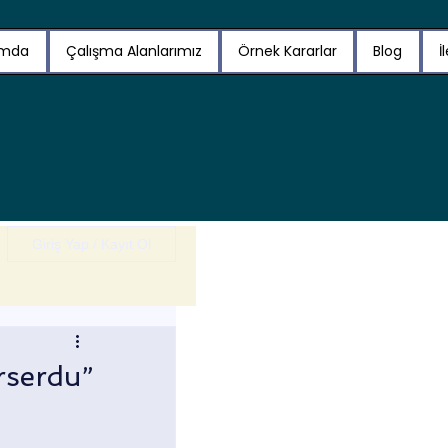
ımda
Çalışma Alanlarımız
Örnek Kararlar
Blog
İ
Giriş Yap / Kayıt Ol
rserdu”