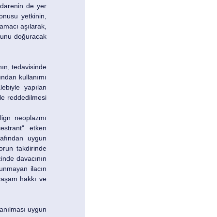
idarenin de yer 
nusu yetkinin, 
amacı aşılarak, 
ucunu doğuracak 
n, tedavisinde 
ndan kullanımı 
ebiyle yapılan 
e reddedilmesi 
ign neoplazmı 
strant" etken 
afından uygun 
run takdirinde 
inde davacının 
unmayan ilacın 
yaşam hakkı ve 
lanılması uygun 