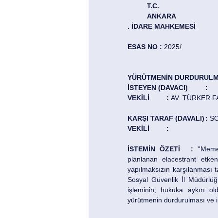
	T.C.
	ANKARA
. İDARE MAHKEMESİ
ESAS NO :
 2025/
YÜRÜTMENİN DURDURULM
İSTEYEN (DAVACI)	: 
VEKİLİ	: 
AV. TÜRKER FA
KARŞI TARAF (DAVALI)	:
 S
VEKİLİ	: 
İSTEMİN ÖZETİ	:
 ''Meme
planlanan elacestrant etken
yapılmaksızın karşılanması talebiyle yapılan 				  tarihli b
Sosyal Güvenlik İl Müdürlüğü İbni S
işleminin; hukuka aykırı old
yürütmenin durdurulması ve ipt