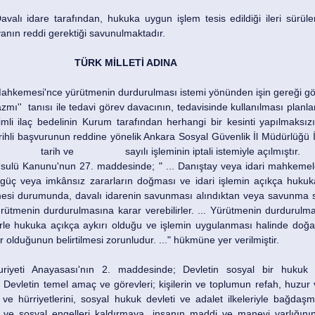
avalı idare tarafından, hukuka uygun işlem tesis edildiği ileri sürüle
anın reddi gerektiği savunulmaktadır. 
TÜRK MİLLETİ ADINA
Mahkemesi'nce yürütmenin durdurulması istemi yönünden işin gereği gö
ı''  tanısı ile tedavi görev davacının, tedavisinde kullanılması planla
mli ilaç bedelinin Kurum tarafından herhangi bir kesinti yapılmaksızı
Sosyal Güvenlik Merkezi'nin 		 tarih ve 		 sayılı işleminin iptali istemiyle açılmıştır.
Usulü Kanunu'nun 27. maddesinde; " ... Danıştay veya idari mahkemeler,
 güç veya imkânsız zararların doğması ve idari işlemin açıkça hukuka
eşmesi durumunda, davalı idarenin savunması alındıktan veya savunma sü
ütmenin durdurulmasına karar verebilirler. ... Yürütmenin durdurulmas
erle hukuka açıkça aykırı olduğu ve işlemin uygulanması halinde doğaca
 olduğunun belirtilmesi zorunludur. ..." hükmüne yer verilmiştir.
riyeti Anayasası'nın 2. maddesinde; Devletin sosyal bir hukuk d
Devletin temel amaç ve görevleri; kişilerin ve toplumun refah, huzur 
ve hürriyetlerini, sosyal hukuk devleti ve adalet ilkeleriyle bağdaşm
 ve sosyal engelleri kaldırmaya, insanın maddi ve manevi varlığının 