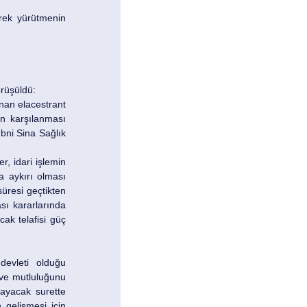
rek yürütmenin 
rüşüldü:
nan elacestrant 
n karşılanması 
 idari işlemin 
 aykırı olması 
resi geçtikten 
ı kararlarında 
k telafisi güç 
evleti olduğu 
ve mutluluğunu 
ayacak surette 
gelişmesi için 