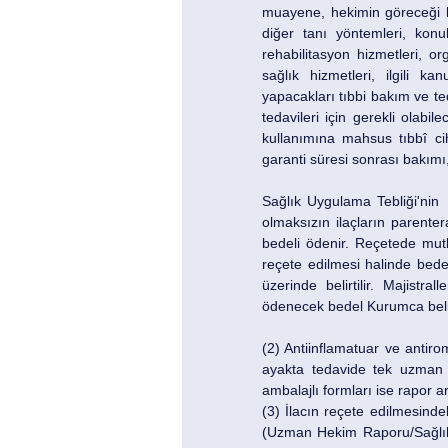
muayene, hekimin göreceği lüz
diğer tanı yöntemleri, konu
rehabilitasyon hizmetleri, or
sağlık hizmetleri, ilgili k
yapacakları tıbbi bakım ve teda
tedavileri için gerekli olabil
kullanımına mahsus tıbbî cihaz
garanti süresi sonrası bakımı,
Sağlık Uygulama Tebliği'nin  
olmaksızın ilaçların parenter
bedeli ödenir. Reçetede mutla
reçete edilmesi halinde bede
üzerinde belirtilir. Majistra
ödenecek bedel Kurumca beli
(2) Antiinflamatuar ve antiro
ayakta tedavide tek uzman h
ambalajlı formları ise rapor a
(3) İlacın reçete edilmesind
(Uzman Hekim Raporu/Sağlık K