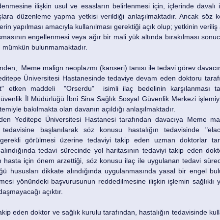
ödenmesine ilişkin usul ve esasların belirlenmesi için, içlerinde davalı 
lara düzenleme yapma yetkisi verildiği anlaşılmaktadır. Ancak söz ko
n yapılması amacıyla kullanılması gerektiği açık olup; yetkinin veriliş 
ulaşmasının engellenmesi veya ağır bir mali yük altında bırakılması son
n mümkün bulunmamaktadır.
den;  Meme malign neoplazmı (kanseri) tanısı ile tedavi görev davacını
editepe Üniversitesi Hastanesinde tedaviye devam eden doktoru tarafı
" etken maddeli  "Orserdu”  isimli ilaç bedelinin karşılanması tal
enlik İl Müdürlüğü İbni Sina Sağlık Sosyal Güvenlik Merkezi işlemiyl
istemiyle bakılmakta olan davanın açıldığı anlaşılmaktadır.
eden Yeditepe Üniversitesi Hastanesi tarafından davacıya Meme mal
 tedavisine başlanılarak söz konusu hastalığın tedavisinde "elace
gerekli görülmesi üzerine tedaviyi takip eden uzman doktorlar tar
alındığında tedavi sürecinde yol haritasının tedaviyi takip eden dokto
 hasta için önem arzettiği, söz konusu ilaç ile uygulanan tedavi sürec
ü hususları dikkate alındığında uygulanmasında yasal bir engel bul
nmesi yönündeki başvurusunun reddedilmesine ilişkin işlemin sağlıklı 
ğdaşmayacağı açıktır.
kip eden doktor ve sağlık kurulu tarafından, hastalığın tedavisinde kul