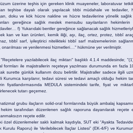
um üzerine teşhis için gereken klinik muayeneler, laboratuvar tetkik ve
lan teşhise dayalı olarak yapılacak tıbbi müdahale ve tedaviler, h
gan, doku ve kök hücre nakline ve hücre tedavilerine yönelik sağlık hi
anunları gereğince sağlık meslek mensubu sayılanların hekimlerin 
viler.... f) Yukarıdaki bentler gereğince sağlanacak sağlık hizmetleriyle 
ecek kan ve kan ürünleri, kemik iliği, aşı, ilaç, ortez, protez, tıbbî araç
, tıbbî sarf, iyileştirici nitelikteki tıbbî sarf malzemelerinin sağlanm
 onarılması ve yenilenmesi hizmetleri...." hükmüne yer verilmiştir.
"Reçetelere yazılabilecek ilaç miktarı" başlıklı 4.1.4 maddesinde; "(1
al formları ile majistrallerin reçeteye yazılması durumunda en fazla 1
k surette günlük kullanım dozu belirtilir. Majistraller sadece ilgili u
li Kurumca karşılanır, tedavi süresi ve tedavi amaçlı olduğu hekim tar
llerin fiyatlandırmasında MEDULA sistemindeki tarife, fiyat ve miktarl
rlenecek tutarı geçemez.
matizmal grubu ilaçların solid-oral formlarında büyük ambalaj kapsamına
ekim tarafından düzenlenen sağlık raporuna dayanılarak reçete edi
ranmaksızın reçete edilir.
eki özel düzenlemeler saklı kalmak kaydıyla, SUT eki “Ayakta Tedavide
urulu Raporu) ile Verilebilecek İlaçlar Listesi” (EK-4/F) ve Kurumun 