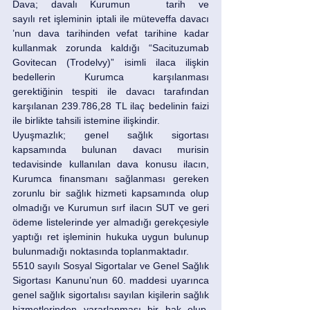
Dava; davalı Kurumun	 tarih ve 		 
sayılı ret işleminin iptali ile müteveffa davacı 		
’nun dava tarihinden vefat tarihine kadar 
kullanmak zorunda kaldığı “Sacituzumab 
Govitecan (Trodelvy)” isimli ilaca ilişkin 
bedellerin Kurumca karşılanması 
gerektiğinin tespiti ile davacı tarafından 
karşılanan 239.786,28 TL ilaç bedelinin faizi 
ile birlikte tahsili istemine ilişkindir.
Uyuşmazlık; genel sağlık sigortası 
kapsamında bulunan davacı murisin 
tedavisinde kullanılan dava konusu ilacın, 
Kurumca finansmanı sağlanması gereken 
zorunlu bir sağlık hizmeti kapsamında olup 
olmadığı ve Kurumun sırf ilacın SUT ve geri 
ödeme listelerinde yer almadığı gerekçesiyle 
yaptığı ret işleminin hukuka uygun bulunup 
bulunmadığı noktasında toplanmaktadır.
5510 sayılı Sosyal Sigortalar ve Genel Sağlık 
Sigortası Kanunu’nun 60. maddesi uyarınca 
genel sağlık sigortalısı sayılan kişilerin sağlık 
hizmetlerinden yararlanması bir hak olup, 