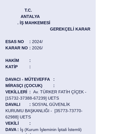
   T.C.  
	   ANTALYA
	. İŞ MAHKEMESİ
GEREKÇELİ KARAR
ESAS NO	: 
2024/
KARAR NO	: 
2026/
HAKİM	: 
KATİP	: 
DAVACI - MÜTEVEFFA	: 
MİRASÇI (ÇOCUK)	: 
VEKİLLERİ	:  
Av. TÜRKER FATİH ÇİÇEK - 
[15732-37388-67239] UETS
DAVALI 	:
 SOSYAL GÜVENLİK 
KURUMU BAŞKANLIĞI -  [35773-73770-
62988] UETS
VEKİLİ	: 
DAVA	: 
İş (Kurum İşleminin İptali İstemli)