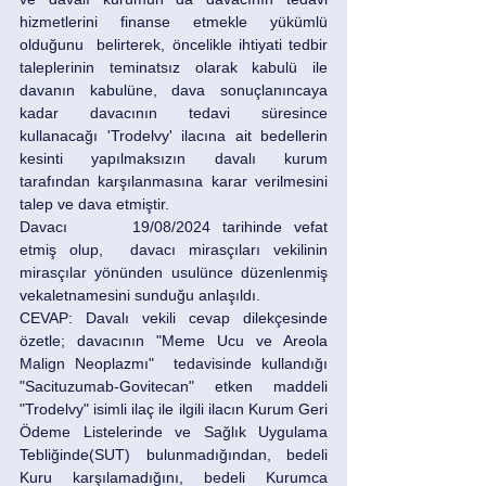
hizmetlerini finanse etmekle yükümlü 
olduğunu  belirterek, öncelikle ihtiyati tedbir 
taleplerinin teminatsız olarak kabulü ile 
davanın kabulüne, dava sonuçlanıncaya 
kadar davacının tedavi süresince 
kullanacağı 'Trodelvy' ilacına ait bedellerin 
kesinti yapılmaksızın davalı kurum 
tarafından karşılanmasına karar verilmesini 
talep ve dava etmiştir.
Davacı 	 19/08/2024 tarihinde vefat 
etmiş olup,  davacı mirasçıları vekilinin 
mirasçılar yönünden usulünce düzenlenmiş 
vekaletnamesini sunduğu anlaşıldı.  
CEVAP: Davalı vekili cevap dilekçesinde 
özetle; davacının "Meme Ucu ve Areola 
Malign Neoplazmı"  tedavisinde kullandığı 
"Sacituzumab-Govitecan" etken maddeli 
"Trodelvy" isimli ilaç ile ilgili ilacın Kurum Geri 
Ödeme Listelerinde ve Sağlık Uygulama 
Tebliğinde(SUT) bulunmadığından, bedeli 
Kuru karşılamadığını, bedeli Kurumca 