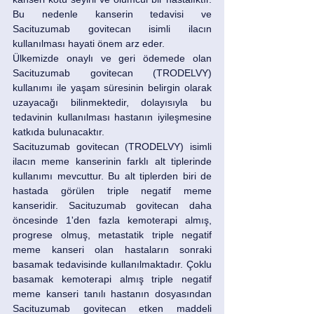
Bu nedenle kanserin tedavisi ve 
Sacituzumab govitecan isimli ilacın 
kullanılması hayati önem arz eder.
Ülkemizde onaylı ve geri ödemede olan 
Sacituzumab govitecan (TRODELVY) 
kullanımı ile yaşam süresinin belirgin olarak 
uzayacağı bilinmektedir, dolayısıyla bu 
tedavinin kullanılması hastanın iyileşmesine 
katkıda bulunacaktır.
Sacituzumab govitecan (TRODELVY) isimli 
ilacın meme kanserinin farklı alt tiplerinde 
kullanımı mevcuttur. Bu alt tiplerden biri de 
hastada görülen triple negatif meme 
kanseridir. Sacituzumab govitecan daha 
öncesinde 1'den fazla kemoterapi almış, 
progrese olmuş, metastatik triple negatif 
meme kanseri olan hastaların sonraki 
basamak tedavisinde kullanılmaktadır. Çoklu 
basamak kemoterapi almış triple negatif 
meme kanseri tanılı hastanın dosyasından 
Sacituzumab govitecan etken maddeli 