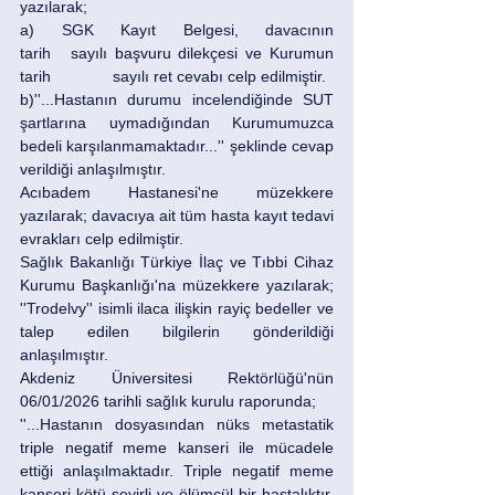
yazılarak;
a) SGK Kayıt Belgesi, davacının 		 
tarih 	sayılı başvuru dilekçesi ve Kurumun 		 
tarih 		 sayılı ret cevabı celp edilmiştir. 
b)''...Hastanın durumu incelendiğinde SUT 
şartlarına uymadığından Kurumumuzca 
bedeli karşılanmamaktadır...'' şeklinde cevap 
verildiği anlaşılmıştır.  
Acıbadem Hastanesi'ne müzekkere 
yazılarak; davacıya ait tüm hasta kayıt tedavi 
evrakları celp edilmiştir. 
Sağlık Bakanlığı Türkiye İlaç ve Tıbbi Cihaz 
Kurumu Başkanlığı'na müzekkere yazılarak; 
''Trodelvy'' isimli ilaca ilişkin rayiç bedeller ve 
talep edilen bilgilerin gönderildiği 
anlaşılmıştır. 
Akdeniz Üniversitesi Rektörlüğü'nün 
06/01/2026 tarihli sağlık kurulu raporunda;
''...Hastanın dosyasından nüks metastatik 
triple negatif meme kanseri ile mücadele 
ettiği anlaşılmaktadır. Triple negatif meme 
kanseri kötü seyirli ve ölümcül bir hastalıktır. 