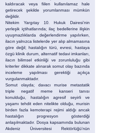
kaldıracak veya fiilen kullanılamaz hale 
getirecek şekilde yorumlanması mümkün 
değildir.
Nitekim Yargıtay 10. Hukuk Dairesi’nin 
yerleşik içtihatlarında; ilaç bedellerine ilişkin 
uyuşmazlıklarda değerlendirme yapılırken, 
ilacın yalnızca listelerde yer alıp almamasına 
göre değil; hastalığın türü, evresi, hastaya 
özgü klinik durum, alternatif tedavi imkanları, 
ilacın bilimsel etkinliği ve zorunluluğu gibi 
kriterler dikkate alınarak somut olay bazında 
inceleme yapılması gerektiği açıkça 
vurgulanmaktadır.
Somut olayda; davacı murise metastatik 
triple negatif meme kanseri tanısı 
konulduğu, hastalığın agresif seyirli ve 
yaşamı tehdit eden nitelikte olduğu, murisin 
birden fazla kemoterapi rejimi aldığı ancak 
hastalığın progresyon gösterdiği 
anlaşılmaktadır. Dosya kapsamında bulunan 
Akdeniz Üniversitesi Rektörlüğü’nün 