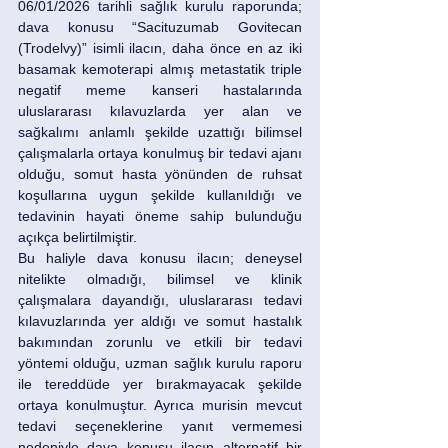
06/01/2026 tarihli sağlık kurulu raporunda; 
dava konusu “Sacituzumab Govitecan 
(Trodelvy)” isimli ilacın, daha önce en az iki 
basamak kemoterapi almış metastatik triple 
negatif meme kanseri hastalarında 
uluslararası kılavuzlarda yer alan ve 
sağkalımı anlamlı şekilde uzattığı bilimsel 
çalışmalarla ortaya konulmuş bir tedavi ajanı 
olduğu, somut hasta yönünden de ruhsat 
koşullarına uygun şekilde kullanıldığı ve 
tedavinin hayati öneme sahip bulunduğu 
açıkça belirtilmiştir.
Bu haliyle dava konusu ilacın; deneysel 
nitelikte olmadığı, bilimsel ve klinik 
çalışmalara dayandığı, uluslararası tedavi 
kılavuzlarında yer aldığı ve somut hastalık 
bakımından zorunlu ve etkili bir tedavi 
yöntemi olduğu, uzman sağlık kurulu raporu 
ile tereddüde yer bırakmayacak şekilde 
ortaya konulmuştur. Ayrıca murisin mevcut 
tedavi seçeneklerine yanıt vermemesi 
nedeniyle dava konusu ilacın alternatif bir 