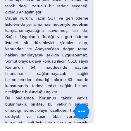
tercih değil, zorunlu bir tedavi seçeneği 
olduğu anlaşılmıştır.
Davalı Kurum, ilacın SUT ve geri ödeme 
listelerinde yer almaması nedeniyle bedelinin 
karşılanamayacağını savunmuş ise de; 
Sağlık Uygulama Tebliği ve geri ödeme 
listeleri alt düzenleyici işlemler olup, 
kanundan ve Anayasa’dan doğan temel 
hakları sınırlayacak şekilde uygulanamaz. 
Somut olayda dava konusu ilacın 5510 sayılı 
Kanun’un 64. maddesinde sayılan 
finansmanı sağlanmayacak sağlık 
hizmetlerinden olmadığı, aksine 63. madde 
kapsamında tedavi edici sağlık hizmeti 
niteliğinde bulunduğu açıktır.
Bu bağlamda Kurumun takdir yetkisi 
bulunmakla birlikte, bu yetkinin sınırsız 
olmadığı; somut olayın özellikleri, hastalığın 
ciddiyeti ve ilacın tıbbi zorunluluğu 
karşısında, salt liste dışı olma gerekçesiyle 
tedaviye erişimin engellenmesinin hukuka ve 