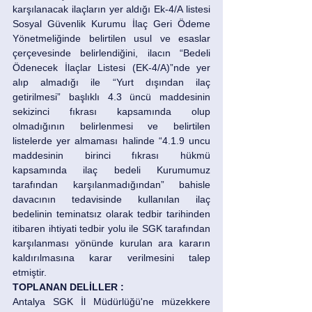
karşılanacak ilaçların yer aldığı Ek-4/A listesi 
Sosyal Güvenlik Kurumu İlaç Geri Ödeme 
Yönetmeliğinde belirtilen usul ve esaslar 
çerçevesinde belirlendiğini, ilacın “Bedeli 
Ödenecek İlaçlar Listesi (EK-4/A)”nde yer 
alıp almadığı ile “Yurt dışından ilaç 
getirilmesi” başlıklı 4.3 üncü maddesinin 
sekizinci fıkrası kapsamında olup 
olmadığının belirlenmesi ve belirtilen 
listelerde yer almaması halinde “4.1.9 uncu 
maddesinin birinci fıkrası hükmü 
kapsamında ilaç bedeli Kurumumuz 
tarafından karşılanmadığından” bahisle 
davacının tedavisinde kullanılan ilaç 
bedelinin teminatsız olarak tedbir tarihinden 
itibaren ihtiyati tedbir yolu ile SGK tarafından 
karşılanması yönünde kurulan ara kararın 
kaldırılmasına karar verilmesini talep 
etmiştir.
TOPLANAN DELİLLER : 
Antalya SGK İl Müdürlüğü'ne müzekkere 