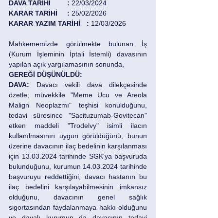
DAVA TARİHİ	: 
22/03/2024
KARAR TARİHİ	: 
25/02/2026
KARAR YAZIM TARİHİ  	: 
12/03/2026
Mahkememizde görülmekte bulunan İş 
(Kurum İşleminin İptali İstemli) davasının 
yapılan açık yargılamasının sonunda,
GEREĞİ DÜŞÜNÜLDÜ:
DAVA: 
Davacı vekili dava dilekçesinde 
özetle; müvekkile "Meme Ucu ve Areola 
Malign Neoplazmı" teşhisi konulduğunu, 
tedavi süresince "Sacituzumab-Govitecan" 
etken maddeli "Trodelvy" isimli ilacın 
kullanılmasının uygun görüldüğünü, bunun 
üzerine davacının ilaç bedelinin karşılanması 
için 13.03.2024 tarihinde SGK'ya başvuruda 
bulunduğunu, kurumun 14.03.2024 tarihinde 
başvuruyu reddettiğini, davacı hastanın bu 
ilaç bedelini karşılayabilmesinin imkansız 
olduğunu, davacının genel sağlık 
sigortasından faydalanmaya hakkı olduğunu 
ve davalı kurumun da davacının tedavi 