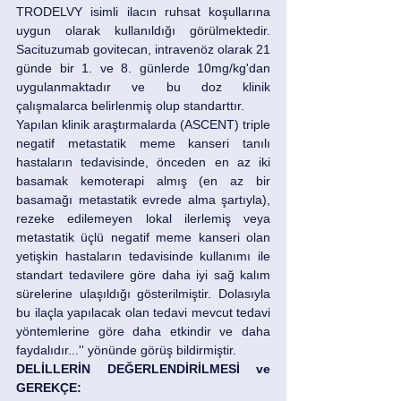
TRODELVY isimli ilacın ruhsat koşullarına 
uygun olarak kullanıldığı görülmektedir. 
Sacituzumab govitecan, intravenöz olarak 21 
günde bir 1. ve 8. günlerde 10mg/kg'dan 
uygulanmaktadır ve bu doz klinik 
çalışmalarca belirlenmiş olup standarttır.
Yapılan klinik araştırmalarda (ASCENT) triple 
negatif metastatik meme kanseri tanılı 
hastaların tedavisinde, önceden en az iki 
basamak kemoterapi almış (en az bir 
basamağı metastatik evrede alma şartıyla), 
rezeke edilemeyen lokal ilerlemiş veya 
metastatik üçlü negatif meme kanseri olan 
yetişkin hastaların tedavisinde kullanımı ile 
standart tedavilere göre daha iyi sağ kalım 
sürelerine ulaşıldığı gösterilmiştir. Dolasıyla 
bu ilaçla yapılacak olan tedavi mevcut tedavi 
yöntemlerine göre daha etkindir ve daha 
faydalıdır...'' yönünde görüş bildirmiştir. 
DELİLLERİN DEĞERLENDİRİLMESİ ve 
GEREKÇE: