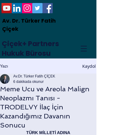
Av. Dr. Türker Fatih
Çiçek
Çiçek+ Partners
Hukuk Bürosu
Kaydol
Yazı
Av.Dr. Türker Fatih ÇİÇEK
6 dakikada okunur
Meme Ucu ve Areola Malign
Neoplazmı Tanısı -
TRODELVY İlaç İçin
Kazandığımız Davanın
Sonucu
TÜRK MİLLETİ ADINA