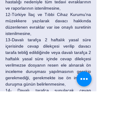
hastalığı nedeniyle tüm tedavi evraklarının 
ve raporlarının istenilmesine, 
12-Türkiye İlaç ve Tıbbi Cihaz Kurumu'na 
müzekkere yazılarak davacı hakkında 
düzenlenen evraklar var ise onaylı suretinin 
istenilmesine, 
13-Davalı tarafça 2 haftalık yasal süre 
içerisinde cevap dilekçesi verilip davacı 
tarafa tebliğ edildiğinde veya davalı tarafça 2 
haftalık yasal süre içinde cevap dilekçesi 
verilmezse dosyanın resen ele alınarak ön 
inceleme duruşması yapılmasının gerekip 
gerekmediği, gerekmekte ise ön inceleme 
duruşma günün belirlenmesine, 
14- Davalı tarafça sunulacak cevap 
dilekçesi, mahkememize ulaşacak bilgi ve 
belgelere göre dosyaya celbi gereken belge 
veya kayıt varsa masrafın ilgili tarafça 
dosyaya yatırılan avanstan karşılanmak 
sureti ile ilgili kuruma müzekkere yazılarak 
ihtiyaç duyulan bilgi ve belgelerin dosyamıza 
gönderilmesi için müzekkereler yazılmasına 