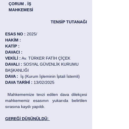
   ÇORUM . İŞ 
   MAHKEMESİ 
TENSİP TUTANAĞI
ESAS NO :
 2025/ 
HAKİM :
KATİP :
DAVACI : 
VEKİLİ :
 Av. TÜRKER FATİH ÇİÇEK 
DAVALI : 
SOSYAL GÜVENLİK KURUMU 
BAŞKANLIĞI 
DAVA : 
 İş (Kurum İşleminin İptali İstemli)
DAVA TARİHİ : 
13/02/2025 
 Mahkememize tevzi edilen dava dilekçesi 
mahkememiz esasının yukarıda belirtilen 
sırasına kaydı yapıldı. 
GEREĞİ DÜŞÜNÜLDÜ: 