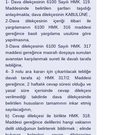
1- Dava dilekçesinin 6100 Sayılı HMK. 119. 
Maddesinde belirtilen şartları taşıdığı 
anlaşılmakla; dava dilekçesinin KABULÜNE , 
2-Dava dilekçesinin içeriği itibari ile 
yargılamanın 6100 HMK. 316 maddesi 
gereğince basit yargılama usulüne göre 
yapılmasına, 
3-Dava dilekçesinin 6100 Sayılı HMK. 317 
maddesi gereğince masrafı dosyaya sunulan 
avanstan karşılanmak sureti ile davalı tarafa 
tebliğine, 
4- 3 nolu ara kararı için çıkartılacak tebliğe 
davalı tarafa a) HMK 317/2. Maddesi 
gereğince; 2 haftalık cevap süresi olduğu ve 
yasal süre içerisinde cevap dilekçesi 
verilmediği takdirde dava dilekçesinde 
belirtilen hususların tamamının inkar etmiş 
sayılacağının,
b) Cevap dilekçesi ile birlikte HMK. 318. 
Maddesi gereğince delillerini hangi vakianın 
delili olduğunun belirterek bildirmek ; elinde 
bulunan belgeleri, cevap dilekçesine 