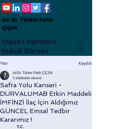
Av. Dr. Türker Fatih
Çiçek
Çiçek+ Partners
Hukuk Bürosu
Kaydol
Yazı
Av.Dr. Türker Fatih ÇİÇEK
2 dakikada okunur
Safra Yolu Kanseri -
DURVALUMAB Etkin Maddeli
İMFİNZİ İlaç İçin Aldığımız
GÜNCEL Emsal Tedbir
Kararımız !
    T.C. 