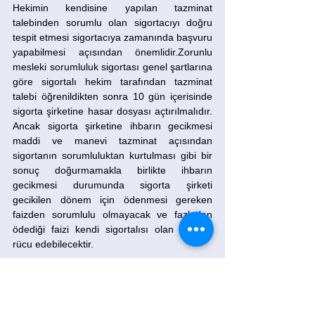
Hekimin kendisine yapılan tazminat 
talebinden sorumlu olan sigortacıyı doğru 
tespit etmesi sigortacıya zamanında başvuru 
yapabilmesi açısından önemlidir.Zorunlu 
mesleki sorumluluk sigortası genel şartlarına 
göre sigortalı hekim tarafından tazminat 
talebi öğrenildikten sonra 10 gün içerisinde 
sigorta şirketine hasar dosyası açtırılmalıdır. 
Ancak sigorta şirketine ihbarın gecikmesi 
maddi ve manevi tazminat açısından 
sigortanın sorumluluktan kurtulması gibi bir 
sonuç doğurmamakla birlikte ihbarın 
gecikmesi durumunda sigorta şirketi 
gecikilen dönem için ödenmesi gereken 
faizden sorumlulu olmayacak ve fazladan 
ödediği faizi kendi sigortalısı olan hekime 
rücu edebilecektir.
SON SÖZ: 
Hekimlerin zorunlu mesleki 
sorumluluk sigortaları nadir olarak tazminat 
taleplerini karşılamakta yetersiz kalsa da, 