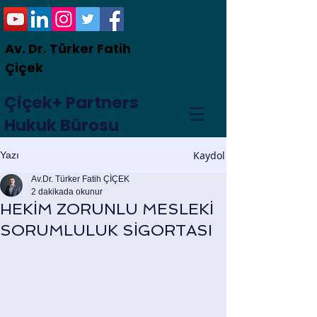
Av. Dr. Türker Fatih
Çiçek
Çiçek+ Partners
Hukuk Bürosu
Kaydol
Yazı
Av.Dr. Türker Fatih ÇİÇEK
2 dakikada okunur
HEKİM ZORUNLU MESLEKİ
SORUMLULUK SİGORTASI