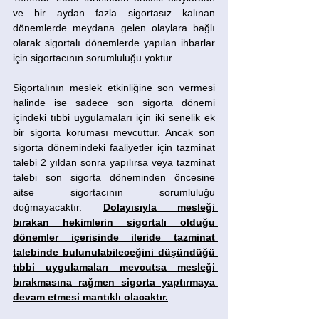
ve bir aydan fazla sigortasız kalınan 
dönemlerde meydana gelen olaylara bağlı 
olarak sigortalı dönemlerde yapılan ihbarlar 
için sigortacının sorumluluğu yoktur.
Sigortalının meslek etkinliğine son vermesi 
halinde ise sadece son sigorta dönemi 
içindeki tıbbi uygulamaları için iki senelik ek 
bir sigorta koruması mevcuttur. Ancak son 
sigorta dönemindeki faaliyetler için tazminat 
talebi 2 yıldan sonra yapılırsa veya tazminat 
talebi son sigorta döneminden öncesine 
aitse sigortacının sorumluluğu 
doğmayacaktır. 
Dolayısıyla mesleği 
bırakan hekimlerin sigortalı olduğu 
dönemler içerisinde ileride tazminat 
talebinde bulunulabileceğini düşündüğü 
tıbbi uygulamaları mevcutsa mesleği 
bırakmasına rağmen sigorta yaptırmaya 
devam etmesi mantıklı olacaktır.