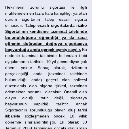
Hekimlerin zorunlu sigortası ile ilgili 
muhtemelen en fazla kafa karışıklığı yaratan 
durum sigortanın talep esaslı sigorta 
olmasıdır. 
Talep esaslı sigortalarda riziko 
Sigortalının kendisine tazminat talebinde 
bulunulduğunu öğrendiği ya da zarar 
görenin doğrudan doğruya sigortacıya 
başvurduğu anda gerçekleşmiş sayılır.
 Bu 
nedenle tazminat talebinde bulunulan tıbbi 
uygulamanın tarihinin 10 yıl geçmediyse çok 
önemi yoktur. Sonuç olarak, rizikonun 
gerçekleştiği anda (tazminat talebinde 
bulunulduğu anda) geçerli olan poliçeyi 
düzenlemiş olan sigorta şirketi, tazminatı 
ödemekten sorumlu olacaktır. Önemli olan 
olayın olduğu tarih değil, sigortaya 
başvurunun yapıldığı tarihtir. Ancak 
Sigortacının sorumluluğu olayın oluş tarihi 
itibariyle sözleşmeden önceki 10 yıllık 
dönemle sınırlandırılmıştır. Ek olarak 30 
Temmuz 2009 tarihinden önceki olaylardan 