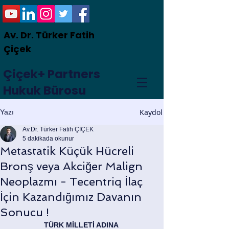
Av. Dr. Türker Fatih
Çiçek
Çiçek+ Partners
Hukuk Bürosu
Kaydol
Yazı
Av.Dr. Türker Fatih ÇİÇEK
5 dakikada okunur
Metastatik Küçük Hücreli
Bronş veya Akciğer Malign
Neoplazmı - Tecentriq İlaç
İçin Kazandığımız Davanın
Sonucu !
TÜRK MİLLETİ ADINA 