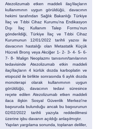
Atezolizumab etken maddeli ilaç/ilaçların 
kullanımının uygun görüldüğü, davacının 
hekimi tarafından Sağlık Bakanlığı Türkiye 
İlaç ve Tıbbi Cihaz Kurumu'na Endikasyon 
Dışı İlaç Kullanım Talep Formu'nun 
gönderildiği, Türkiye İlaç ve Tıbbi Cihaz 
Kurumunun 12/01/2022 tarihli yazısı ile 
davacının hastalığı olan Metastatik Küçük 
Hücreli Bronş veya Akciğer 1- 2- 3- 4- 5- 6- 
7- 8- Malign Neoplazmı tanısının/tanılarının 
tedavisinde Atezolizumab etkin maddeli 
ilaç/ilaçların 4 kürlük dozda karboplatin ve 
etopozid ile birlikte sonrasında 6 aylık dozda 
monoterapi olarak kullanımının uygun 
görüldüğü, davacının tedavi süresince 
reçete edilen Atezolizumab etken maddeli 
ilaca ilişkin Sosyal Güvenlik Merkezi'ne 
başvuruda bulunduğu ancak bu başvurunun 
02/02/2022 tarihli yazıyla reddedilmesi 
üzerine işbu davanın açıldığı anlaşılmıştır. 
Yapılan yargılama sonunda, toplanan deliller, 