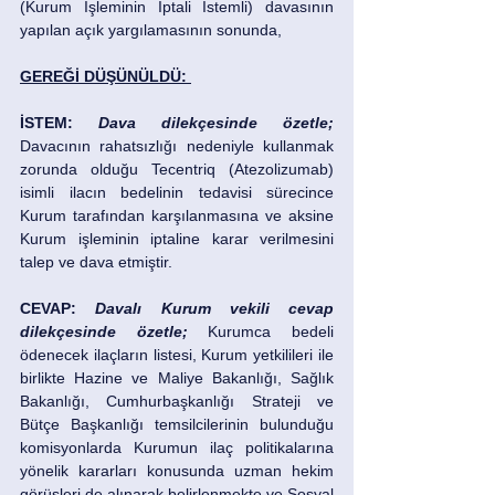
(Kurum İşleminin İptali İstemli) davasının 
yapılan açık yargılamasının sonunda, 
GEREĞİ DÜŞÜNÜLDÜ: 
İSTEM:
Dava dilekçesinde özetle; 
Davacının rahatsızlığı nedeniyle kullanmak 
zorunda olduğu Tecentriq (Atezolizumab) 
isimli ilacın bedelinin tedavisi sürecince 
Kurum tarafından karşılanmasına ve aksine 
Kurum işleminin iptaline karar verilmesini 
talep ve dava etmiştir. 
CEVAP: 
Davalı Kurum vekili cevap 
dilekçesinde özetle;
 Kurumca bedeli 
ödenecek ilaçların listesi, Kurum yetkilileri ile 
birlikte Hazine ve Maliye Bakanlığı, Sağlık 
Bakanlığı, Cumhurbaşkanlığı Strateji ve 
Bütçe Başkanlığı temsilcilerinin bulunduğu 
komisyonlarda Kurumun ilaç politikalarına 
yönelik kararları konusunda uzman hekim 
görüşleri de alınarak belirlenmekte ve Sosyal 