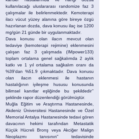
kullanılacağı uluslararası randomize faz 3 
çalışmalar ile belirlenmektedir. Kemoterapi 
ilacı vücut yüzey alanına göre bireye özgü 
hazırlanan dozda, dava konusu ilaç ise 1200 
mg/gün 21 günde bir uygulanmaktadır. 
Dava konusu olan ilacın mevcut olan 
tedaviye (kemoterapi rejimine) eklenmesini 
çalışan faz 3 çalışmada (IMpower133) 
toplam ortalama genel sağkalımda 2 aylık 
katkı ve 1 yıl ortalama sağkalım oranı da 
%39'dan %51.9 çıkmaktadır. Dava konusu 
olan ilacın eklenmesi ile hastanın 
hastalığının iyileşme hususu konusunda 
bilimsel kanıtlar eşliğinde bu şekildedir'' 
şeklinde rapor düzenlendiği görülmüştür. 
Muğla Eğitim ve Araştırma Hastanesinde, 
Akdeniz Üniversitesi Hastanesinde ve Özel 
Memorial Antalya Hastanesinde tedavi gören 
davacının hekimi tarafından Metastatik 
Küçük Hücreli Bronş veya Akciğer Malign 
Neoplazmı tanısının" tedavisinde 