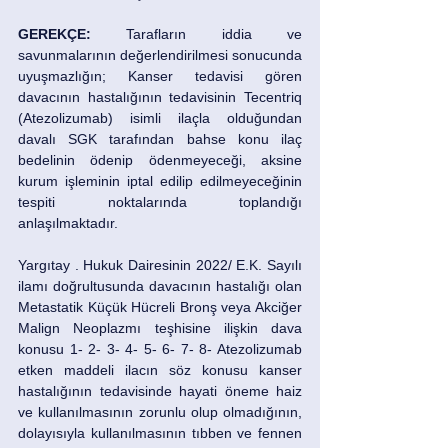
GEREKÇE:
 Tarafların iddia ve 
savunmalarının değerlendirilmesi sonucunda 
uyuşmazlığın; Kanser tedavisi gören 
davacının hastalığının tedavisinin Tecentriq 
(Atezolizumab) isimli ilaçla olduğundan 
davalı SGK tarafından bahse konu ilaç 
bedelinin ödenip ödenmeyeceği, aksine 
kurum işleminin iptal edilip edilmeyeceğinin 
tespiti noktalarında toplandığı 
anlaşılmaktadır. 
Yargıtay . Hukuk Dairesinin 2022/ E.K. Sayılı 
ilamı doğrultusunda davacının hastalığı olan 
Metastatik Küçük Hücreli Bronş veya Akciğer 
Malign Neoplazmı teşhisine ilişkin dava 
konusu 1- 2- 3- 4- 5- 6- 7- 8- Atezolizumab 
etken maddeli ilacın söz konusu kanser 
hastalığının tedavisinde hayati öneme haiz 
ve kullanılmasının zorunlu olup olmadığının, 
dolayısıyla kullanılmasının tıbben ve fennen 