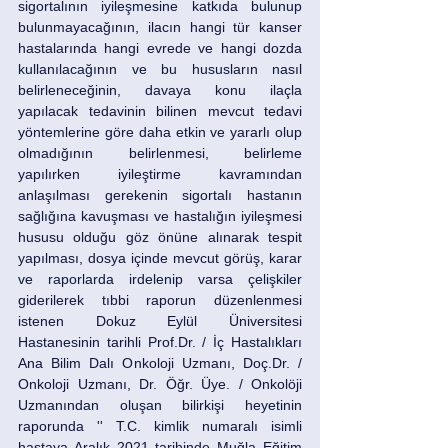
sigortalının iyileşmesine katkıda bulunup 
bulunmayacağının, ilacın hangi tür kanser 
hastalarında hangi evrede ve hangi dozda 
kullanılacağının ve bu hususların nasıl 
belirleneceğinin, davaya konu ilaçla 
yapılacak tedavinin bilinen mevcut tedavi 
yöntemlerine göre daha etkin ve yararlı olup 
olmadığının belirlenmesi, belirleme 
yapılırken iyileştirme kavramından 
anlaşılması gerekenin sigortalı hastanın 
sağlığına kavuşması ve hastalığın iyileşmesi 
hususu olduğu göz önüne alınarak tespit 
yapılması, dosya içinde mevcut görüş, karar 
ve raporlarda irdelenip varsa çelişkiler 
giderilerek tıbbi raporun düzenlenmesi 
istenen Dokuz Eylül Üniversitesi 
Hastanesinin tarihli Prof.Dr. / İç Hastalıkları 
Ana Bilim Dalı Onkoloji Uzmanı, Doç.Dr. / 
Onkoloji Uzmanı, Dr. Öğr. Üye. / Onkolöji 
Uzmanından oluşan bilirkişi heyetinin 
raporunda '' T.C. kimlik numaralı isimli 
hastaya Aralık 2021 tarihinde Muğla Eğitim 