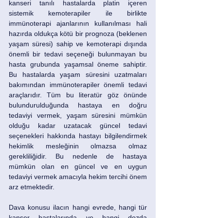
kanseri tanılı hastalarda platin içeren 
sistemik kemoterapiler ile birlikte 
immünoterapi ajanlarının kullanılması hali 
hazırda oldukça kötü bir prognoza (beklenen 
yaşam süresi) sahip ve kemoterapi dışında 
önemli bir tedavi seçeneği bulunmayan bu 
hasta grubunda yaşamsal öneme sahiptir. 
Bu hastalarda yaşam süresini uzatmaları 
bakımından immünoterapiler önemli tedavi 
araçlarıdır. Tüm bu literatür göz önünde 
bulundurulduğunda hastaya en doğru 
tedaviyi vermek, yaşam süresini mümkün 
olduğu kadar uzatacak güncel tedavi 
seçenekleri hakkında hastayı bilgilendirmek 
hekimlik mesleğinin olmazsa olmaz 
gerekliliğidir. Bu nedenle de hastaya 
mümkün olan en güncel ve en uygun 
tedaviyi vermek amacıyla hekim tercihi önem 
arz etmektedir. 
Dava konusu ilacın hangi evrede, hangi tür 
kanser hastalarında ve hangi dozda 