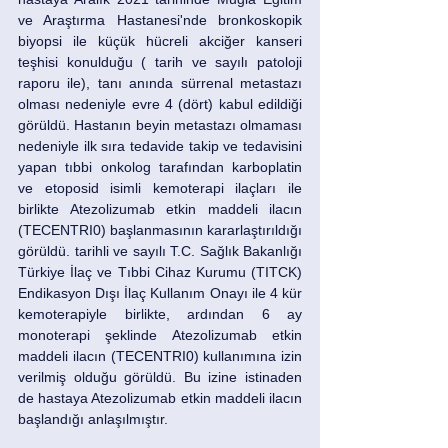
ve Araştırma Hastanesi'nde bronkoskopik 
biyopsi ile küçük hücreli akciğer kanseri 
teşhisi konulduğu ( tarih ve sayılı patoloji 
raporu ile), tanı anında sürrenal metastazı 
olması nedeniyle evre 4 (dört) kabul edildiği 
görüldü. Hastanın beyin metastazı olmaması 
nedeniyle ilk sıra tedavide takip ve tedavisini 
yapan tıbbi onkolog tarafından karboplatin 
ve etoposid isimli kemoterapi ilaçları ile 
birlikte Atezolizumab etkin maddeli ilacın 
(TECENTRI0) başlanmasının kararlaştırıldığı 
görüldü. tarihli ve sayılı T.C. Sağlık Bakanlığı 
Türkiye İlaç ve Tıbbi Cihaz Kurumu (TITCK) 
Endikasyon Dışı İlaç Kullanım Onayı ile 4 kür 
kemoterapiyle birlikte, ardından 6 ay 
monoterapi şeklinde Atezolizumab etkin 
maddeli ilacın (TECENTRI0) kullanımına izin 
verilmiş olduğu görüldü. Bu izine istinaden 
de hastaya Atezolizumab etkin maddeli ilacın 
başlandığı anlaşılmıştır. 