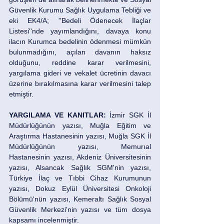
Güvenlik Kurumu Sağlık Uygulama Tebliği ve 
eki EK4/A; ''Bedeli Ödenecek İlaçlar 
Listesi''nde yayımlandığını, davaya konu 
ilacın Kurumca bedelinin ödenmesi mümkün 
bulunmadığını, açılan davanın haksız 
olduğunu, reddine karar verilmesini, 
yargılama gideri ve vekalet ücretinin davacı 
üzerine bırakılmasına karar verilmesini talep 
etmiştir. 
YARGILAMA VE KANITLAR:
 İzmir SGK İl 
Müdürlüğünün yazısı, Muğla Eğitim ve 
Araştırma Hastanesinin yazısı, Muğla SGK İl 
Müdürlüğünün yazısı, Memurıal 
Hastanesinin yazısı, Akdeniz Üniversitesinin 
yazısı, Alsancak Sağlık SGM'nin yazısı, 
Türkiye İlaç ve Tıbbi Cihaz Kurumunun 
yazısı, Dokuz Eylül Üniversitesi Onkoloji 
Bölümü'nün yazısı, Kemeraltı Sağlık Sosyal 
Güvenlik Merkezi'nin yazısı ve tüm dosya 
kapsamı incelenmiştir. 