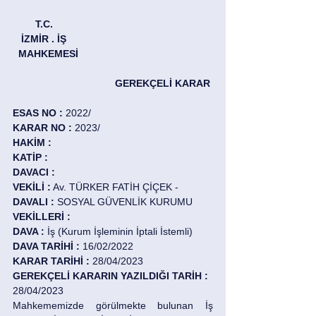
        T.C. 
   İZMİR . İŞ 
  MAHKEMESİ 
GEREKÇELİ KARAR 
ESAS NO : 
2022/ 
KARAR NO : 
2023/ 
HAKİM : 
KATİP : 
DAVACI : 
VEKİLİ :
 Av. TÜRKER FATİH ÇİÇEK - 
DAVALI : 
SOSYAL GÜVENLİK KURUMU
VEKİLLERİ : 
DAVA :
 İş (Kurum İşleminin İptali İstemli) 
DAVA TARİHİ :
 16/02/2022 
KARAR TARİHİ : 
28/04/2023 
GEREKÇELİ KARARIN YAZILDIĞI TARİH :
28/04/2023
Mahkememizde görülmekte bulunan İş 