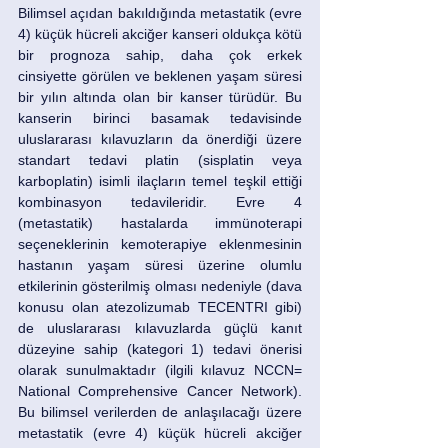
Bilimsel açıdan bakıldığında metastatik (evre 
4) küçük hücreli akciğer kanseri oldukça kötü 
bir prognoza sahip, daha çok erkek 
cinsiyette görülen ve beklenen yaşam süresi 
bir yılın altında olan bir kanser türüdür. Bu 
kanserin birinci basamak tedavisinde 
uluslararası kılavuzların da önerdiği üzere 
standart tedavi platin (sisplatin veya 
karboplatin) isimli ilaçların temel teşkil ettiği 
kombinasyon tedavileridir. Evre 4 
(metastatik) hastalarda immünoterapi 
seçeneklerinin kemoterapiye eklenmesinin 
hastanın yaşam süresi üzerine olumlu 
etkilerinin gösterilmiş olması nedeniyle (dava 
konusu olan atezolizumab TECENTRI gibi) 
de uluslararası kılavuzlarda güçlü kanıt 
düzeyine sahip (kategori 1) tedavi önerisi 
olarak sunulmaktadır (ilgili kılavuz NCCN= 
National Comprehensive Cancer Network). 
Bu bilimsel verilerden de anlaşılacağı üzere 
metastatik (evre 4) küçük hücreli akciğer 