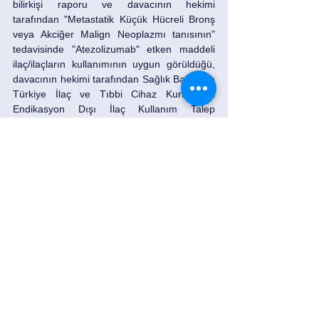
bilirkişi raporu ve davacının hekimi 
tarafından "Metastatik Küçük Hücreli Bronş 
veya Akciğer Malign Neoplazmı tanısının" 
tedavisinde "Atezolizumab" etken maddeli 
ilaç/ilaçların kullanımının uygun görüldüğü, 
davacının hekimi tarafından Sağlık Bakanlığı 
Türkiye İlaç ve Tıbbi Cihaz Kurumu'na 
Endikasyon Dışı İlaç Kullanım Talep 
Formu'nun gönderildiği, Türkiye İlaç ve Tıbbi 
Cihaz Kurumunun sayılı yazısı ile davacının 
hastalığı olan Metastatik Küçük Hücreli 
Bronş veya Akciğer Malign Neoplazmı 
tanısının tedavisinde Atezolizumab etkin 
maddeli ilaç/ilaçların kullanımının uygun 
görüldüğü dikkate alındığında tedavi 
evraklarına göre davacının uygulanan 
tedaviler sonrası hastalığının ilerlemesi 
neticesinde ""Atezolizumab" tedavisinin 
planlandığı, diğer taraftan alınan raporda 
dava konusu ilacın davacının fayda gördüğü 
sürece kullanılması ve devam ettirilmesinin 
uygun olduğu yönünde görüş bildirildiği 