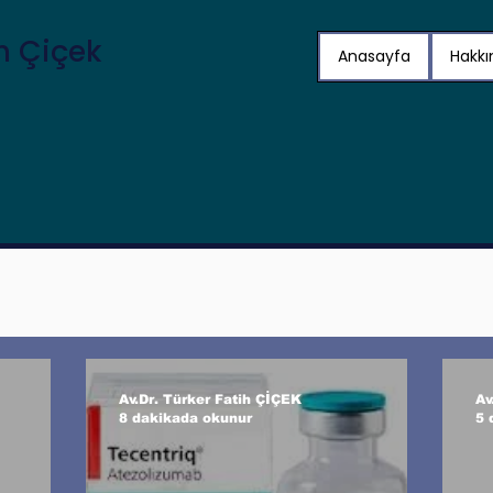
ih Çiçek
Anasayfa
Hakk
Av.Dr. Türker Fatih ÇİÇEK
Av
8 dakikada okunur
5 