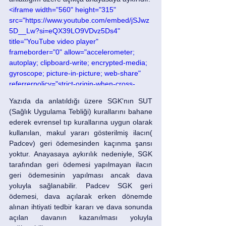
<iframe width="560" height="315" 
src="https://www.youtube.com/embed/jSJwz
5D__Lw?si=eQX39LO9VDvz5Ds4" 
title="YouTube video player" 
frameborder="0" allow="accelerometer; 
autoplay; clipboard-write; encrypted-media; 
gyroscope; picture-in-picture; web-share" 
referrerpolicy="strict-origin-when-cross-
origin" allowfullscreen></iframe>
Yazıda da anlatıldığı üzere SGK'nın SUT 
(Sağlık Uygulama Tebliği) kurallarını bahane 
ederek evrensel tıp kurallarına uygun olarak 
kullanılan, makul yararı gösterilmiş ilacın( 
Padcev) geri ödemesinden kaçınma şansı 
yoktur. Anayasaya aykırılık nedeniyle, SGK 
tarafından geri ödemesi yapılmayan ilacın 
geri ödemesinin yapılması ancak dava 
yoluyla sağlanabilir. Padcev SGK geri 
ödemesi, dava açılarak erken dönemde 
alınan ihtiyati tedbir kararı ve dava sonunda 
açılan davanın kazanılması yoluyla 