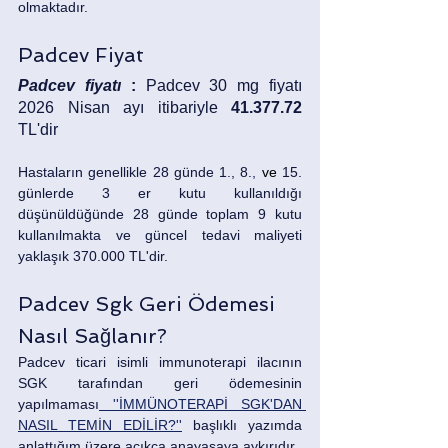
olmaktadır.
Padcev Fiyat
Padcev fiyatı 
: 
Padcev 30 mg fiyatı 
2026 Nisan ayı itibariyle 
41.377.72 
TL'dir
Hastaların genellikle 28 günde 1., 8.
,
 ve
15. 
günlerde 3 er kutu kullanıldığı 
düşünüldüğünde 28 günde toplam 9 kutu 
kullanılmakta ve güncel tedavi maliyeti 
yaklaşık 370.000 TL'dir.
Padcev Sgk Geri Ödemesi 
Nasıl Sağlanır?
Padcev ticari isimli immunoterapi ilacının 
SGK tarafından geri ödemesinin 
yapılmaması
 ''İMMÜNOTERAPİ SGK'DAN 
NASIL TEMİN EDİLİR?''
 başlıklı yazımda 
anlattığım üzere açıkça anayasaya aykırıdır. 