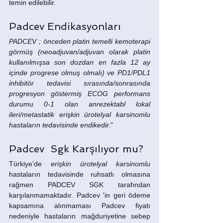
temin edilebilir.
Padcev Endikasyonları
PADCEV ; önceden platin temelli kemoterapi 
görmüş (neoadjuvan/adjuvan olarak platin 
kullanılmışsa son dozdan en fazla 12 ay 
içinde progrese olmuş olmalı) ve PD1/PDL1 
inhibitör tedavisi sırasında/sonrasında 
progresyon göstermiş ECOG performans 
durumu 0-1 olan anrezektabl lokal 
ileri/metastatik erişkin ürotelyal karsinomlu 
hastaların tedavisinde endikedir.
"
Padcev  Sgk Karşılıyor mu?
Türkiye'de 
erişkin ürotelyal karsinomlu 
hastaların tedavisinde ruhsatlı olmasına 
rağmen PADCEV SGK tarafından 
karşılanmamaktadır. Padcev 'in geri ödeme 
kapsamına alınmaması Padcev fiyatı 
nedeniyle hastaların mağduriyetine sebep 