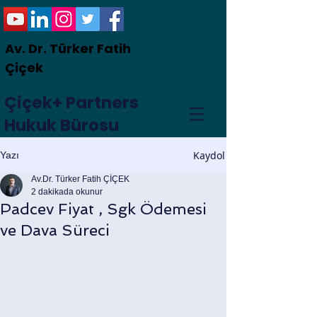
Av. Dr. Türker Fatih
Çiçek
Çiçek+ Partners
Hukuk Bürosu
Kaydol
Yazı
Av.Dr. Türker Fatih ÇİÇEK
2 dakikada okunur
Padcev Fiyat , Sgk Ödemesi
ve Dava Süreci