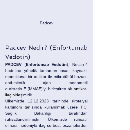
Padcev
Padcev Nedir? (Enfortumab 
Vedotin)
PADCEV
 (
Enfortumab Vedotin
), Nectin-4 
hedefine yönelik tamamen insan kaynaklı 
monoklonal bir antikor ile mikrotübül bozucu 
anti-mitotik ajan monometil 
auristatin E (MMAE)’yi birleştiren bir 
antikor-
ilaç b
irle
şimidir.
Ülkemizde 12.12.2023 tarihinde ürotelyal 
karsinom tanısında kullanılmak üzere T.C. 
Sağlık Bakanlığı tarafından 
ruhsatlandırılmıştır. Ülkemizde ruhsatlı 
olması nedeniyle ilaç serbest eczanelerden 