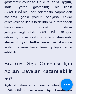
göstererek, 
evrensel tıp kurallarına uygun
, 
makul yararı gösterilmiş bir ilacın 
(BRAFTOVİ’nin) geri ödemesini yapmaktan 
kaçınma şansı yoktur. Anayasal haklar 
çerçevesinde ilacın bedelinin SGK tarafından 
karşılanması ancak 
dava 
yoluyla
 sağlanabilir. BRAFTOVİ SGK geri 
ödemesi; dava açılarak, 
erken dönemde 
alınan ihtiyati tedbir kararı
 ve akabinde 
açılan davanın kazanılması yoluyla temin 
edilebilir.
Braftovi Sgk Ödemesi İçin 
Açılan Davalar Kazanılabilir 
mi?
Açılacak davalarda önemli olan husus, 
BRAFTOVİ’nin 
evrensel tıp kurallarına 
uygun olarak
 kullanıldığının gösterilmesidir. 
İlacın tıp kurallarına uygun olarak 
kullanıldığını kanıtlayan bilimsel çalışma ve 