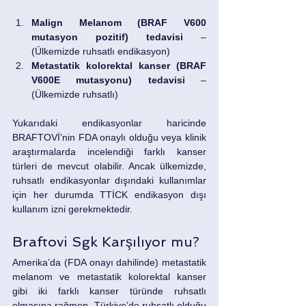
Malign Melanom (BRAF V600 
mutasyon pozitif) tedavisi
 – 
(Ülkemizde ruhsatlı endikasyon)
Metastatik kolorektal kanser (BRAF 
V600E mutasyonu) tedavisi
 – 
(Ülkemizde ruhsatlı)
Yukarıdaki endikasyonlar haricinde 
BRAFTOVİ’nin FDA onaylı olduğu veya klinik 
araştırmalarda incelendiği farklı kanser 
türleri de mevcut olabilir. Ancak ülkemizde, 
ruhsatlı endikasyonlar dışındaki kullanımlar 
için her durumda TTİCK endikasyon dışı 
kullanım izni gerekmektedir.
Braftovi Sgk Karşılıyor mu?
Amerika’da (FDA onayı dahilinde) metastatik 
melanom ve metastatik kolorektal kanser 
gibi iki farklı kanser türünde ruhsatlı 
olmasına rağmen, Türkiye’de ruhsatlı olduğu 