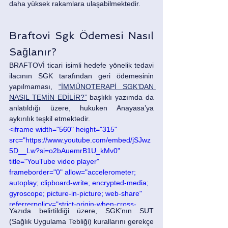
daha yüksek rakamlara ulaşabilmektedir.
Braftovi Sgk Ödemesi Nasıl 
Sağlanır?
BRAFTOVİ ticari isimli hedefe yönelik tedavi 
ilacının SGK tarafından geri ödemesinin 
yapılmaması, 
“İMMÜNOTERAPİ SGK’DAN 
NASIL TEMİN EDİLİR?”
 başlıklı yazımda da 
anlatıldığı üzere, hukuken Anayasa’ya 
aykırılık teşkil etmektedir.
<iframe width="560" height="315" 
src="https://www.youtube.com/embed/jSJwz
5D__Lw?si=o2bAuemrB1U_kMv0" 
title="YouTube video player" 
frameborder="0" allow="accelerometer; 
autoplay; clipboard-write; encrypted-media; 
gyroscope; picture-in-picture; web-share" 
referrerpolicy="strict-origin-when-cross-
Yazıda belirtildiği üzere, SGK’nın SUT 
origin" allowfullscreen></iframe>
(Sağlık Uygulama Tebliği) kurallarını gerekçe 