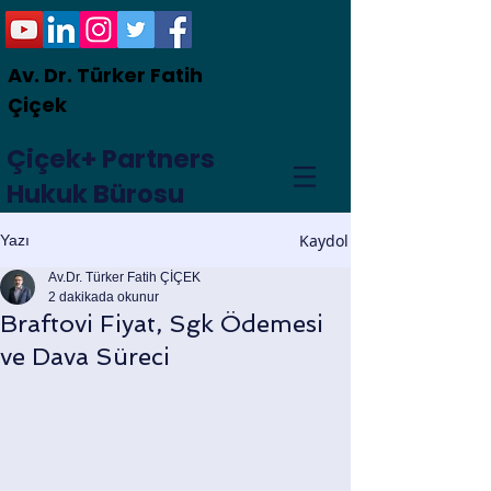
Av. Dr. Türker Fatih
Çiçek
Çiçek+ Partners
Hukuk Bürosu
Kaydol
Yazı
Av.Dr. Türker Fatih ÇİÇEK
2 dakikada okunur
Braftovi Fiyat, Sgk Ödemesi
ve Dava Süreci