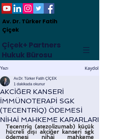
Av. Dr. Türker Fatih
Çiçek
Çiçek+ Partners
Hukuk Bürosu
Kaydol
Yazı
Av.Dr. Türker Fatih ÇİÇEK
1 dakikada okunur
AKCİĞER KANSERİ
İMMÜNOTERAPİ SGK
(TECENTRİQ) ÖDEMESİ
NİHAİ MAHKEME KARARLARI
Tecentriq (atezolizumab) küçük 
hücreli dışı akciğer kanseri sgk 
ödemesi nihai mahkeme 