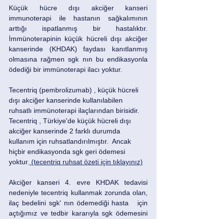
Küçük hücre dışı akciğer kanseri 
immunoterapi ile hastanın sağkalımının 
arttığı ispatlanmış bir hastalıktır. 
İmmünoterapinin küçük hücreli dışı akciğer 
kanserinde (KHDAK) faydası kanıtlanmış 
olmasına rağmen sgk nın bu endikasyonla 
ödediği bir immünoterapi ilacı yoktur.
Tecentriq (pembrolizumab) , küçük hücreli 
dışı akciğer kanserinde kullanılabilen 
ruhsatlı immünoterapi ilaçlarından birisidir. 
Tecentriq , Türkiye'de küçük hücreli dışı 
akciğer kanserinde 2 farklı durumda 
kullanım için ruhsatlandırılmıştır.  Ancak 
hiçbir endikasyonda sgk geri ödemesi 
yoktur.
 (tecentriq ruhsat özeti için tıklayınız)
Akciğer kanseri 4. evre KHDAK tedavisi 
nedeniyle tecentriq kullanmak zorunda olan, 
ilaç bedelini sgk' nın ödemediği hasta   için 
açtığımız ve tedbir kararıyla sgk ödemesini 