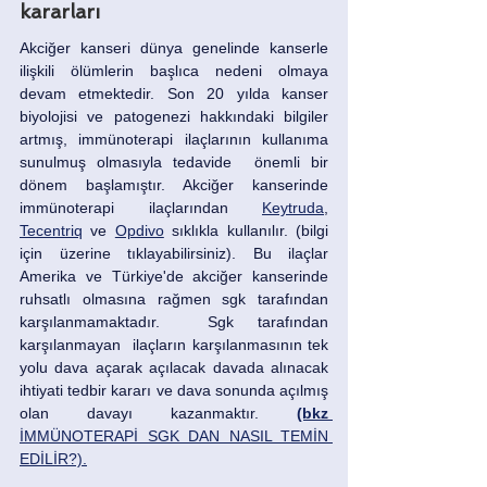
kararları
Akciğer kanseri dünya genelinde kanserle 
ilişkili ölümlerin başlıca nedeni olmaya 
devam etmektedir. Son 20 yılda kanser 
biyolojisi ve patogenezi hakkındaki bilgiler 
artmış, immünoterapi ilaçlarının kullanıma 
sunulmuş olmasıyla tedavide  önemli bir 
dönem başlamıştır. Akciğer kanserinde 
immünoterapi ilaçlarından 
Keytruda
, 
Tecentriq
 ve 
Opdivo
 sıklıkla kullanılır. (bilgi 
için üzerine tıklayabilirsiniz). Bu ilaçlar 
Amerika ve Türkiye'de akciğer kanserinde 
ruhsatlı olmasına rağmen sgk tarafından 
karşılanmamaktadır.  Sgk tarafından 
karşılanmayan  ilaçların karşılanmasının tek 
yolu dava açarak açılacak davada alınacak 
ihtiyati tedbir kararı ve dava sonunda açılmış 
olan davayı kazanmaktır. 
(bkz 
İMMÜNOTERAPİ SGK DAN NASIL TEMİN 
EDİLİR?).