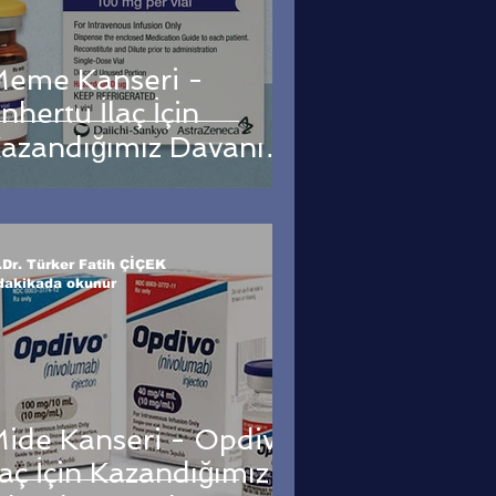
eme Kanseri -
nhertu İlaç İçin
azandığımız Davanın
onucu !
.Dr. Türker Fatih ÇİÇEK
dakikada okunur
ide Kanseri - Opdivo
laç İçin Kazandığımız