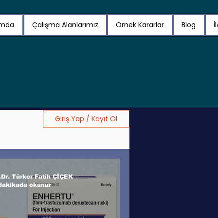
ımda
Çalışma Alanlarımız
Örnek Kararlar
Blog
İ
Giriş Yap / Kayıt Ol
.Dr. Türker Fatih ÇİÇEK
dakikada okunur