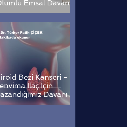
lumlu Emsal Davanın
onucu
.Dr. Türker Fatih ÇİÇEK
dakikada okunur
iroid Bezi Kanseri -
envima İlaç İçin
azandığımız Davanın
onucu !