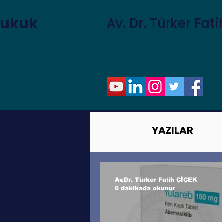
Hukuk
Av. Dr. Türker Fat
YAZILAR
Av.Dr. Türker Fatih ÇİÇEK
6 dakikada okunur