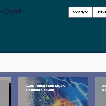
ih Çiçek
Anasayfa
Hakk
Av.Dr. Türker Fatih ÇİÇEK
Av
4 dakikada okunur
5 