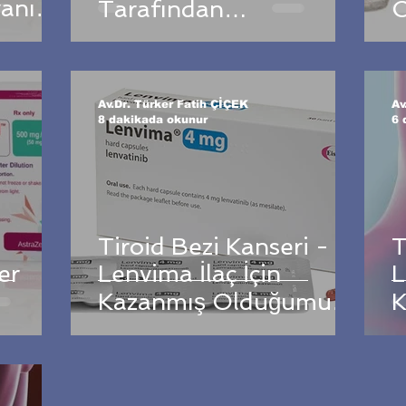
vanın
Tarafından
O
Karşılanması İçin
S
Aldığımız Yürütme
Durdurma Kararımız
Av.Dr. Türker Fatih ÇİÇEK
Av
8 dakikada okunur
6 
Tiroid Bezi Kanseri -
T
er
Lenvima İlaç İçin
L
Kazanmış Olduğumuz
K
 İçin
Olumlu Emsal Dava
S
Sonucu
umlu
!