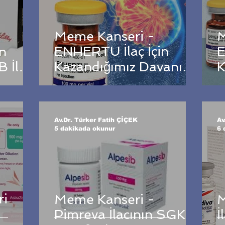
Meme Kanseri -
M
ENHERTU İlaç İçin
E
n
 İlaç
Kazandığımız Davanın
K
Sonucu
S
Av.Dr. Türker Fatih ÇİÇEK
Av
5 dakikada okunur
6 
ri
Meme Kanseri -
M
Pimreva İlacının SGK
İ