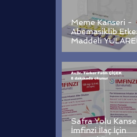
Meme Kanseri -
Abemasiklib Etke
Maddeli YULAREB
İçin Kazandığımız
Davanın Sonucu
Av.Dr. Türker Fatih ÇİÇEK
8 dakikada okunur
Safra Yolu Kanse
İmfinzi İlaç İçin