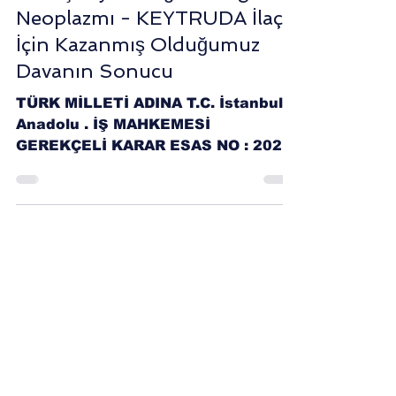
7 dakikada okunur
Bronş veya Akciğer Malign
Neoplazmı - KEYTRUDA İlaç
İçin Kazanmış Olduğumuz
Davanın Sonucu
TÜRK MİLLETİ ADINA T.C. İstanbul
Anadolu . İŞ MAHKEMESİ
GEREKÇELİ KARAR ESAS NO : 2024/
KARAR NO : 2026/ HAKİM : KATİP :
DAVACI : VEKİLLERİ : Av. TÜRKER
FATİH ÇİÇEK DAVALI : SOSYAL
GÜVENLİK KURUMU BAŞKANLIĞI -
VEKİLLERİ : DAVA : İş (Kurum
İşleminin İptali İstemli) DAVA TARİHİ
: 13/11/2024 KARAR TARİHİ :
08/06/2026 GEREKÇELİ KARARIN
YAZILDIĞI TARİH : 10/06/2026