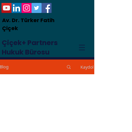
Av. Dr. Türker Fatih
Çiçek
Çiçek+ Partners
Hukuk Bürosu
Blog
Kaydol